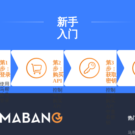
新手
入门
第1
第2
第3
步：
步：
步：
登录
购买
获取
API
密钥
使用
马帮
控制
控制
账号
中台
台已
登录
购买
购买
API
API
中查
看密
热
钥
马帮