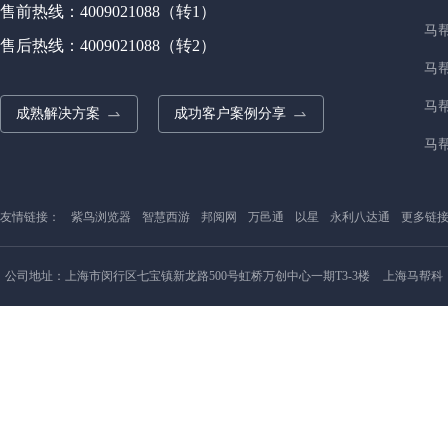
售前热线：4009021088（转1）
马
售后热线：4009021088（转2）
马
马
成熟解决方案
成功客户案例分享
马帮
友情链接：
紫鸟浏览器
智慧西游
邦阅网
万邑通
以星
永利八达通
更多链
公司地址：上海市闵行区七宝镇新龙路500号虹桥万创中心一期T3-3楼
上海马帮科
技有限公司
Copyright © 2022
马帮科技
沪ICP备15006647号
沪公网备案
31011202003031号