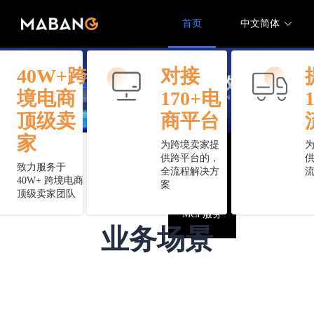
首页
中文简体
40W+跨
对接
解决方案
境电商
170+电
顶级卖
商平台
接口文档
家
为跨境卖家提
供跨平台的，
控制中台
致力服务于
全流程解决方
40W+ 跨境电商
案
顶级卖家团队
MCP服务
业务场景